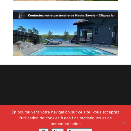
En poursuivant votre navigation sur ce site, vous acceptez
l'utilisation de cookies à des fins statistiques et de
© Copyright
808
2025 –
Mentions Légales – RGPD –
personnalisation
Protection de la vie privée – Gestion des cookies –